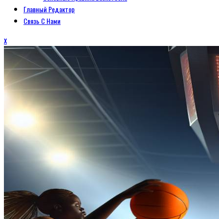
Главный Редактор
Связь С Нами
Закрыть
x
меню