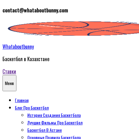
Перейти
contact@whataboutbunny.com
к
содержимому
Whataboutbunny
Баскетбол в Казахстане
Ставки
Меню
Главная
Блог Про Баскетбол
История Создания Баскетбола
Лучшие Фильмы Про Баскетбол
Баскетбол В Астане
Основные Правила Баскетбола