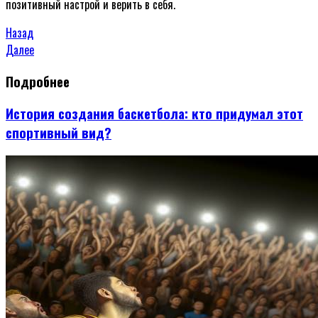
позитивный настрой и верить в себя.
Навигация
Предыдущая
Назад
запись
Следующая
Далее
по
запись
Подробнее
записям
История создания баскетбола: кто придумал этот
спортивный вид?